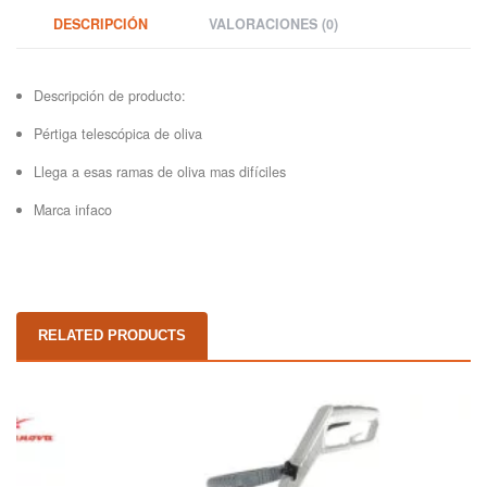
Mcculloch
Podadoras
Jonsered
DESCRIPCIÓN
VALORACIONES (0)
Mitsubishi
Pulverizadores y carretillas sulfatadoras
Kawasaki
Descripción de producto:
Mtd
Rompedores de leña
Mcculloch
Pértiga telescópica de oliva
Multimarca
Soldaduras y soldadores inverter
Metabo
Llega a esas ramas de oliva mas difíciles
oleo mac
Sopladores
Milwaukee
Marca infaco
partner
Sulfatadora de mochila
Mitsubishi
Poulan
Trituradores
Mtd
Shindaiwa
Vareadores aceituna
Multimarca
RELATED PRODUCTS
Sterwins
oleo mac
Stihl
partner
Tanaka
Poulan