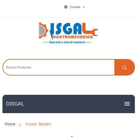
Cuenta
DISGAL
PAGINAS
Home
Iniciar Sesión
>
ACCESORIOS
Inicio